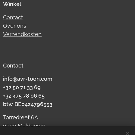
Winkel
Contact
Over ons
Verzendkosten
Contact
info@avr-toon.com
+32 50 71 33 69
+32 475 78 06 65
btw
BE0424796553
Torredreef 6A
9990 Maldegem