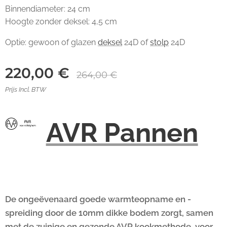
Binnendiameter: 24 cm
Hoogte zonder deksel: 4,5 cm
Optie: gewoon of glazen
deksel
24D of
stolp
24D
220,00
€
264,00
€
Prijs Incl. BTW
AVR Pannen
De ongeëvenaard goede warmteopname en -
spreiding door de 10mm dikke bodem zorgt, samen
met de zuinige en gezonde AVR kookmethode, voor