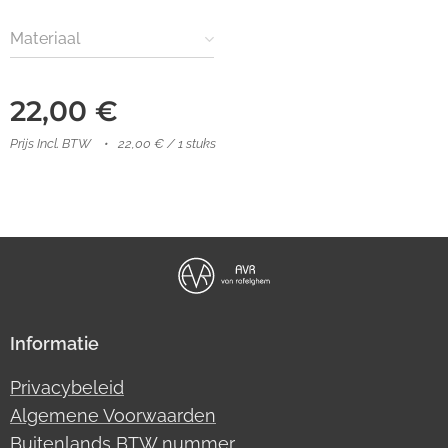
Materiaal
22,00
€
Prijs Incl. BTW
22,00 € / 1 stuks
Informatie
Privacybeleid
Algemene Voorwaarden
Buitenlands BTW nummer