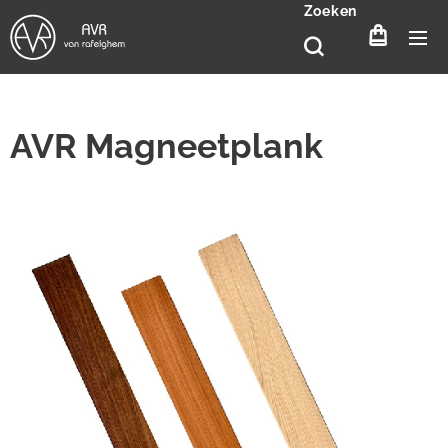
Zoeken
AVR Magneetplank