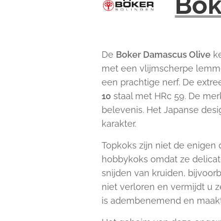
Bök
De
Boker Damascus Olive
ke
met een vlijmscherpe lemme
een prachtige nerf. De ext
10
staal met HRc 59. De mer
belevenis. Het Japanse desig
karakter.
Topkoks zijn niet de enigen 
hobbykoks omdat ze delicate
snijden van kruiden, bijvoor
niet verloren en vermijdt u z
is adembenemend en maakt 