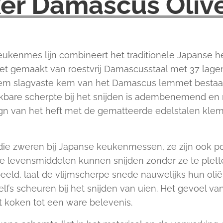
er Damascus Oliv
ukenmes lijn combineert het traditionele Japanse he
t gemaakt van roestvrij Damascusstaal met 37 lagen
reem slagvaste kern van het Damascus lemmet bestaa
kbare scherpte bij het snijden is adembenemend en 
n van het heft met de gematteerde edelstalen klem g
die zweren bij Japanse keukenmessen, ze zijn ook pop
 levensmiddelen kunnen snijden zonder ze te pletten
beeld, laat de vlijmscherpe snede nauwelijks hun oli
elfs scheuren bij het snijden van uien. Het gevoel va
koken tot een ware belevenis.