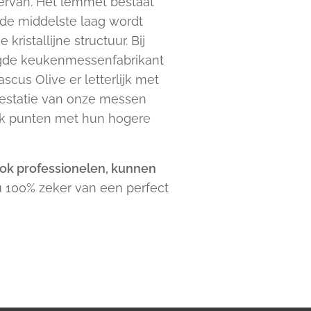
ervan. Het lemmet bestaat
de middelste laag wordt
istallijne structuur. Bij
tigde keukenmessenfabrikant
cus Olive er letterlijk met
restatie van onze messen
ok punten met hun hogere
ook professionelen, kunnen
 u 100% zeker van een perfect