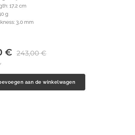
gth: 17,2 cm
40 g
ckness: 3,0 mm
0
€
243,00
€
W
oevoegen aan de winkelwagen