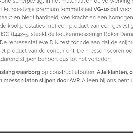
e scherpte ligt in het materiaal en de verwerking 
. Het roestvrije premium lemmetstaal
VG-10
dat voor 
akt en biedt hardheid, veerkracht en een homogene kr
an de kookprestaties met een product van een geves
 ISO 8442-5, steekt de keukenmessenlijn Boker Damas
De representatieve DIN test toonde aan dat de snijp
het product van de concurrent. De messen scoren o
durend slijpen behoort dus tot het verleden.
nslang waarborg
op constructiefouten.
Alle klanten, 
hun messen laten slijpen door AVR
. Alleen bij ons bent