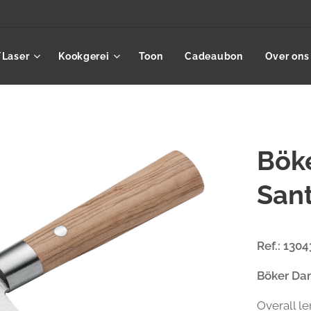
/Laser
Kookgerei
Toon
Cadeaubon
Over ons
Bök
San
Ref.: 13
Böker Da
Overall l