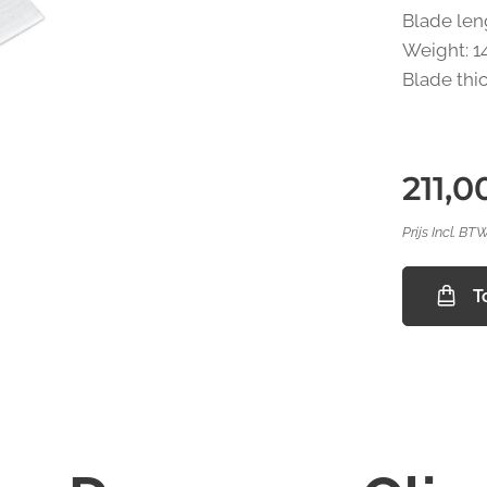
Blade len
Weight: 1
Blade thi
211,0
Prijs Incl. BT
T