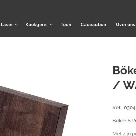
/Laser
Kookgerei
Toon
Cadeaubon
Over ons
Bök
/ W
Ref.: 030
Böker ST
Met zijn 