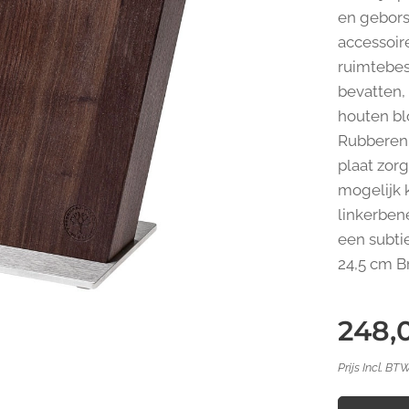
en geborst
accessoir
ruimtebes
bevatten,
houten blo
Rubberen 
plaat zor
mogelijk 
linkerbe
een subti
24,5 cm B
248,
Prijs Incl. BT