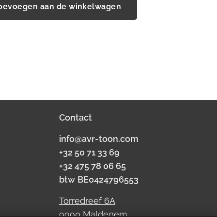
oevoegen aan de winkelwagen
Contact
info@avr-toon.com
+32 50 71 33 69
+32 475 78 06 65
btw
BE0424796553
Torredreef 6A
9990 Maldegem