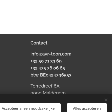
Contact
info@avr-toon.com
+32 50 71 33 69
+32 475 78 06 65
btw
BE0424796553
Torredreef 6A
9990 Maldegem
Accepteer alleen noodzakelijke
Alles accepteren