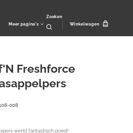
Zoeken
Meer pagina's
Winkelwagen
f'N Freshforce
aasappelpers
-408-008
!
uspers werkt fantastisch goed!