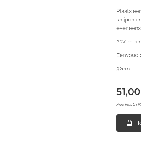
Plaats ee
knijpen en
eveneens 
20% meer 
Eenvoudig
32cm
51,00
Prijs Incl. BT
T