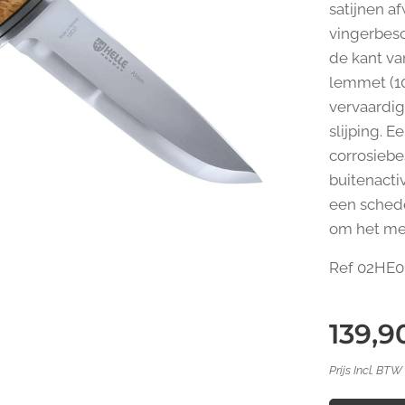
satijnen a
vingerbesc
de kant va
lemmet (10
vervaardig
slijping. E
corrosiebe
buitenacti
een schede
om het mes
Ref 02HE0
139,9
Prijs Incl. BTW