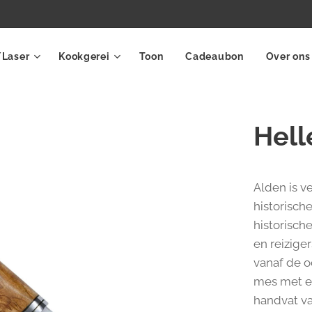
/Laser
Kookgerei
Toon
Cadeaubon
Over ons
Hell
Alden is 
historisch
historisch
en reizige
vanaf de o
mes met e
handvat va