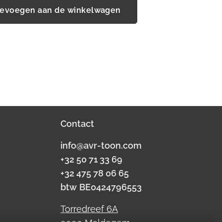
evoegen aan de winkelwagen
Contact
info@avr-toon.com
+32 50 71 33 69
+32 475 78 06 65
btw
BE0424796553
Torredreef 6A