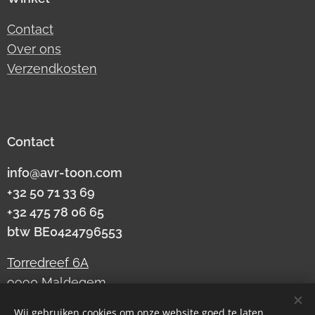
Contact
Over ons
Verzendkosten
Contact
info@avr-toon.com
+32 50 71 33 69
+32 475 78 06 65
btw
BE0424796553
Torredreef 6A
9990 Maldegem
Wij gebruiken cookies om onze website goed te laten