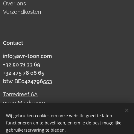
Over ons
Verzendkosten
Contact
info@avr-toon.com
+32 50 71 33 69
+32 475 78 06 65
btw
BE0424796553
Torredreef 6A
9990 Maldegem
Wij gebruiken cookies om onze website goed te laten
functioneren en te beveiligen, en om je de best mogelijke
Cookies
gebruikerservaring te bieden.