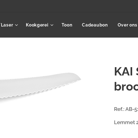
/Laser
Kookgerei
Toon
Cadeaubon
Over ons
KAI
bro
Ref.: AB-
Lemmet 2