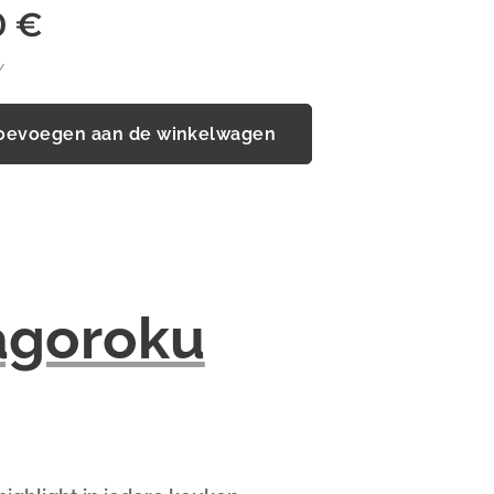
0
€
W
oevoegen aan de winkelwagen
agoroku