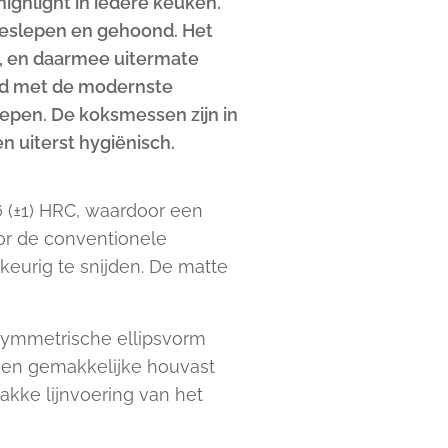
ighlight in iedere keuken.
geslepen en gehoond. Het
d, en daarmee uitermate
rd met de modernste
lepen. De koksmessen zijn in
n uiterst hygiënisch.
(±1) HRC, waardoor een
or de conventionele
eurig te snijden. De matte
 symmetrische ellipsvorm
e en gemakkelijke houvast
akke lijnvoering van het