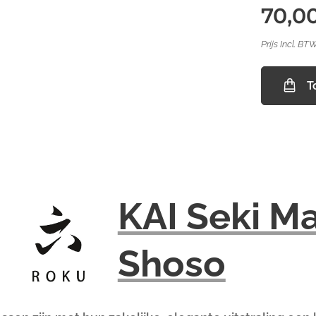
70,0
Prijs Incl. BT
T
KAI Seki M
Shoso