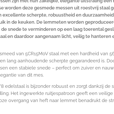
n zijn met hun zakelijke, elegante uitstraling een h
se worden deze gesmede messen uit roestvrij staal 
n excellente scherpte, robuustheid en duurzaamhei
bruik in de keuken. De lemmeten worden geproducee
n de snede te verminderen op een laag toerental ges
taal en daardoor aangenaam licht, veilig te hanteren e
meed van 5CR15MoV staal met een hardheid van 56 
d en lang aanhoudende scherpte gegarandeerd is. Do
sen een stabiele snede – perfect om zuiver en nauwk
legantie van dit mes.
8 edelstaal is bijzonder robuust en zorgt dankzij de
ling. Het ingewerkte ruitjespatroon geeft een veilig
dloze overgang van heft naar lemmet benadrukt de str