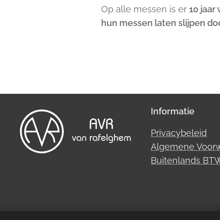
Op alle messen is er
10 jaar
hun messen laten slijpen do
Informatie
Privacybeleid
Algemene Voor
Buitenlands B