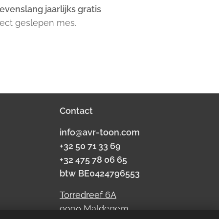
evenslang jaarlijks gratis
rfect geslepen mes.
Contact
info@avr-toon.com
+32 50 71 33 69
+32 475 78 06 65
btw
BE0424796553
Torredreef 6A
9990 Maldegem