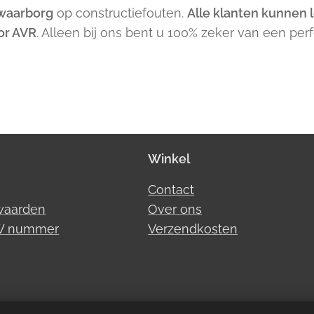
 waarborg
op constructiefouten.
Alle klanten kunnen l
or AVR
. Alleen bij ons bent u 100% zeker van een pe
Winkel
Contact
waarden
Over ons
TW nummer
Verzendkosten