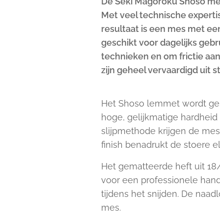
De Seki Magoroku Shoso messe
Met veel technische experti
resultaat is een mes met ee
geschikt voor dagelijks ge
technieken en om frictie aa
zijn geheel vervaardigd uit s
Het Shoso lemmet wordt ges
hoge, gelijkmatige hardhei
slijpmethode krijgen de mes
finish benadrukt de stoere e
Het gematteerde heft uit 18/
voor een professionele hand
tijdens het snijden. De naa
mes.