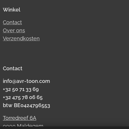
Winkel
Contact
Over ons
Verzendkosten
Contact
info@avr-toon.com
+32 50 71 33 69
+32 475 78 06 65
btw
BE0424796553
Torredreef 6A
9990 Maldegem