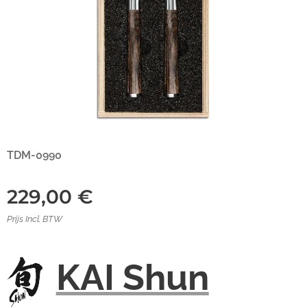
TDM-0990
229,00
€
Prijs Incl. BTW
KAI Shun