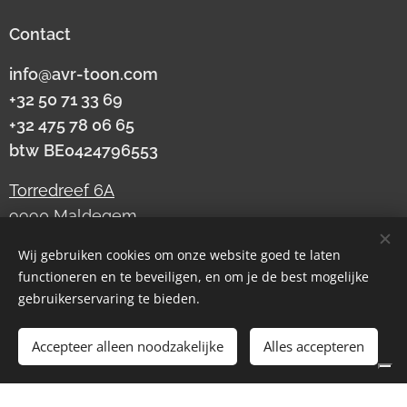
Contact
info@avr-toon.com
+32 50 71 33 69
+32 475 78 06 65
btw
BE0424796553
Torredreef 6A
9990 Maldegem
Wij gebruiken cookies om onze website goed te laten
functioneren en te beveiligen, en om je de best mogelijke
Cookies
gebruikerservaring te bieden.
Toevoegen aan de winkelwagen
Accepteer alleen noodzakelijke
Alles accepteren
Privacybeleid