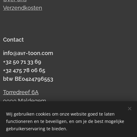
Verzendkosten
Contact
info@avr-toon.com
+32 50 71 33 69
+32 475 78 06 65
btw
BE0424796553
Torredreef 6A
9990 Maldegem
Wij gebruiken cookies om onze website goed te laten
functioneren en te beveiligen, en om je de best mogelijke
Cookies
gebruikerservaring te bieden.