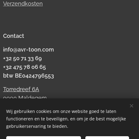
Verzendkosten
Contact
info@avr-toon.com
+32 50 71 33 69
+32 475 78 06 65
btw
BE0424796553
Torredreef 6A
9990 Maldegem
Wij gebruiken cookies om onze website goed te laten
functioneren en te beveiligen, en om je de best mogelijke
Cookies
gebruikerservaring te bieden.