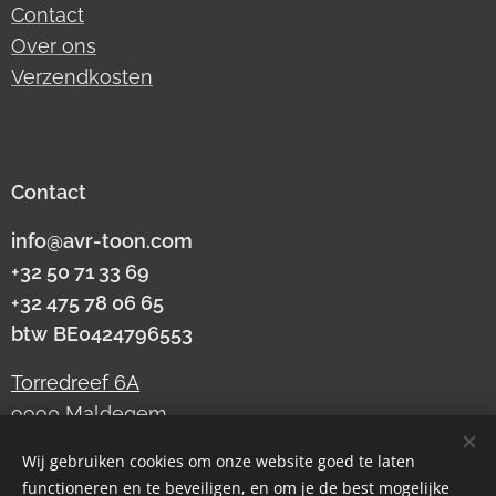
Contact
Over ons
Verzendkosten
Contact
info@avr-toon.com
+32 50 71 33 69
+32 475 78 06 65
btw
BE0424796553
Torredreef 6A
9990 Maldegem
Wij gebruiken cookies om onze website goed te laten
functioneren en te beveiligen, en om je de best mogelijke
Cookies