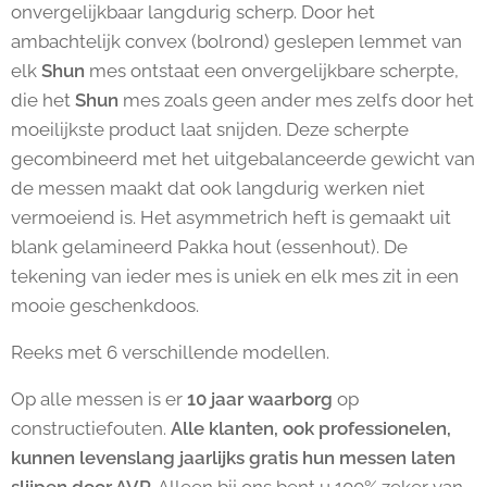
onvergelijkbaar langdurig scherp. Door het
ambachtelijk convex (bolrond) geslepen lemmet van
elk
Shun
mes ontstaat een onvergelijkbare scherpte,
die het
Shun
mes zoals geen ander mes zelfs door het
moeilijkste product laat snijden. Deze scherpte
gecombineerd met het uitgebalanceerde gewicht van
de messen maakt dat ook langdurig werken niet
vermoeiend is. Het asymmetrich heft is gemaakt uit
blank gelamineerd Pakka hout (essenhout). De
tekening van ieder mes is uniek en elk mes zit in een
mooie geschenkdoos.
Reeks met 6 verschillende modellen.
Op alle messen is er
10 jaar waarborg
op
constructiefouten.
Alle klanten, ook professionelen,
kunnen levenslang jaarlijks gratis hun messen laten
slijpen door AVR
. Alleen bij ons bent u 100% zeker van