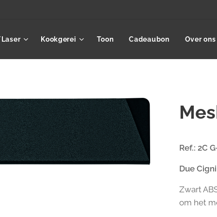
/Laser
Kookgerei
Toon
Cadeaubon
Over ons
Mes
Ref.: 2C G
Due Cign
Zwart ABS
om het me