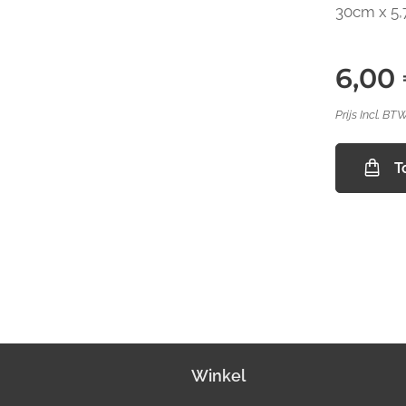
30cm x 5
6,00
Prijs Incl. BT
T
Winkel