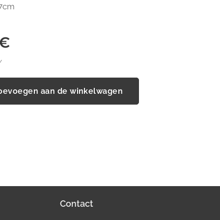
,7cm
€
W
oevoegen aan de winkelwagen
Contact