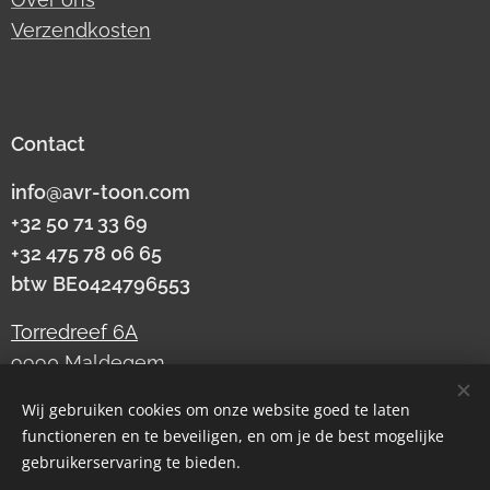
Verzendkosten
Contact
info@avr-toon.com
+32 50 71 33 69
+32 475 78 06 65
btw
BE0424796553
Torredreef 6A
9990 Maldegem
Wij gebruiken cookies om onze website goed te laten
functioneren en te beveiligen, en om je de best mogelijke
Cookies
gebruikerservaring te bieden.