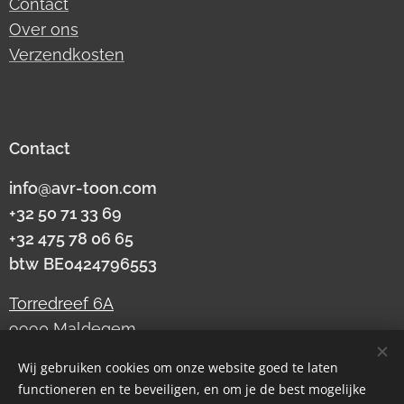
Contact
Over ons
Verzendkosten
Contact
info@avr-toon.com
+32 50 71 33 69
+32 475 78 06 65
btw
BE0424796553
Torredreef 6A
9990 Maldegem
Wij gebruiken cookies om onze website goed te laten
functioneren en te beveiligen, en om je de best mogelijke
Cookies