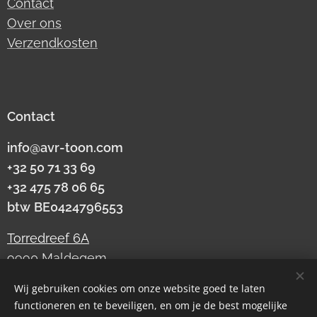
Contact
Over ons
Verzendkosten
Contact
info@avr-toon.com
+32 50 71 33 69
+32 475 78 06 65
btw
BE0424796553
Torredreef 6A
9990 Maldegem
Wij gebruiken cookies om onze website goed te laten
functioneren en te beveiligen, en om je de best mogelijke
Cookies