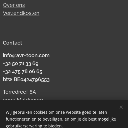
Over ons
Verzendkosten
Contact
info@avr-toon.com
+32 50 71 33 69
+32 475 78 06 65
btw
BE0424796553
Torredreef 6A
9990 Maldegem
Wij gebruiken cookies om onze website goed te laten
functioneren en te beveiligen, en om je de best mogelijke
Cookies
gebruikerservaring te bieden.