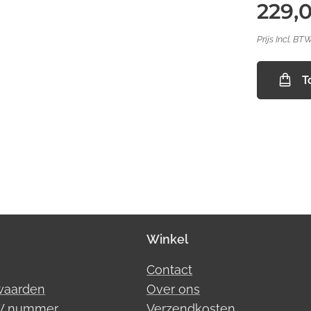
229,
Prijs Incl. BT
T
Winkel
Contact
waarden
Over ons
TW nummer
Verzendkosten