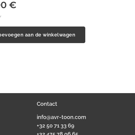
00
€
W
oevoegen aan de winkelwagen
Contact
info@avr-toon.com
+32 50 71 33 69
+32 475 78 06 65