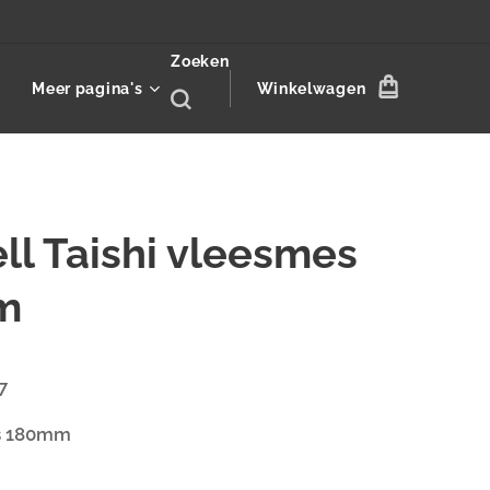
Zoeken
Meer pagina's
Winkelwagen
ll Taishi vleesmes
m
7
s 180mm