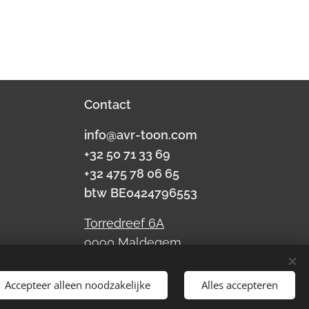
Contact
info@avr-toon.com
+32 50 71 33 69
+32 475 78 06 65
btw
BE0424796553
Torredreef 6A
9990 Maldegem
Accepteer alleen noodzakelijke
Alles accepteren