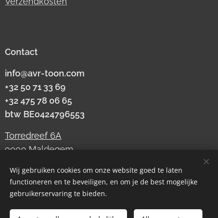
Verzendkosten
Contact
info@avr-toon.com
+32 50 71 33 69
+32 475 78 06 65
btw
BE0424796553
Torredreef 6A
9990 Maldegem
Wij gebruiken cookies om onze website goed te laten
functioneren en te beveiligen, en om je de best mogelijke
Cookies
gebruikerservaring te bieden.