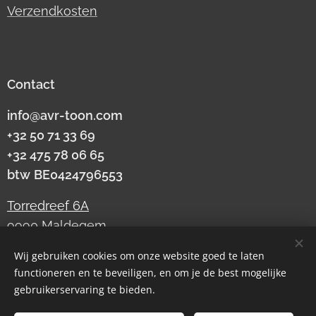
Verzendkosten
Contact
info@avr-toon.com
+32 50 71 33 69
+32 475 78 06 65
btw
BE0424796553
Torredreef 6A
9990 Maldegem
Wij gebruiken cookies om onze website goed te laten
functioneren en te beveiligen, en om je de best mogelijke
Cookies
gebruikerservaring te bieden.