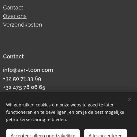
Contact
Over ons
Verzendkosten
Contact
info@avr-toon.com
+32 50 71 33 69
+32 475 78 06 65
btw
BE0424796553
Wij gebruiken cookies om onze website goed te laten
Torredreef 6A
functioneren en te beveiligen, en om je de best mogelijke
9990 Maldegem
gebruikerservaring te bieden.
Accepteer alleen noodzakelijke
Alles accepteren