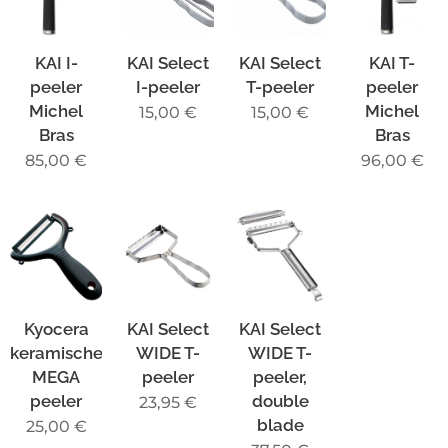
KAI I-
KAI Select
KAI Select
KAI T-
peeler
I-peeler
T-peeler
peeler
Michel
Michel
15,00
€
15,00
€
Bras
Bras
85,00
€
96,00
€
Kyocera
KAI Select
KAI Select
keramische
WIDE T-
WIDE T-
MEGA
peeler
peeler,
peeler
double
23,95
€
blade
25,00
€