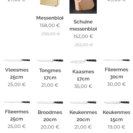
Messenblok
Schuine
158,00
€
messenblok
258,00
€
152,00
€
252,00
€
Fileermes
Vleesmes
Tongmes
Kaasmes
30cm
25cm
17cm
17cm
30,00
€
25,00
€
21,00
€
35,00
€
Fileermes
Broodmes
Keukenmes
Keukenmes
25cm
20cm
20cm
15cm
25,00
€
20,00
€
21,00
€
19,00
€