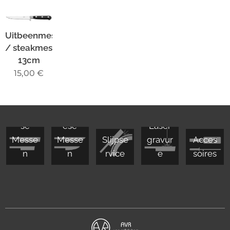
Uitbeenmes
/ steakmes
13cm
15,00
€
Japan
Europ
se
ese
Laser
Messe
Messe
Slijpse
gravur
Acces
n
n
rvice
e
soires