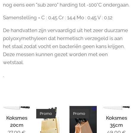
nog eens een "sub zero" harding tot -100°C ondergaan.
Samenstelling = C : 0.45 Cr : 14.4 Mo : 0.45 V : 0.12
De handvatten zijn vervaardigd uit het zeer duurzame
polyoxymethyleen dat hermetisch verzegeld is aan
het staal zodat vocht en bacteriën geen kans krijgen.
Deze messen kunnen gezet worden met een
wetstaal.
.
Promo
Promo
Koksmes
Koksmes
20cm
35cm
27,00
€
49,00
€