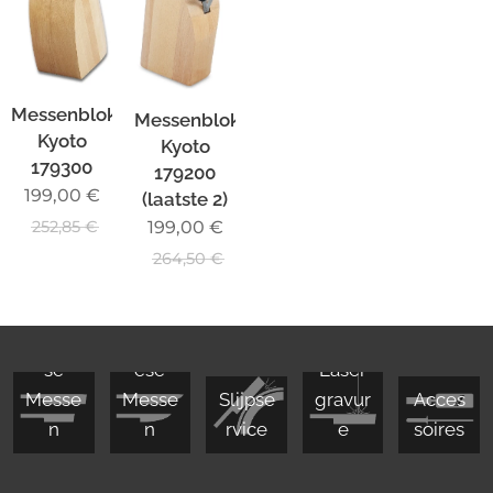
Messenblok
Messenblok
Kyoto
Kyoto
179300
179200
199,00
€
(laatste 2)
199,00
€
252,85
€
264,50
€
Japan
Europ
se
ese
Laser
Messe
Messe
Slijpse
gravur
Acces
n
n
rvice
e
soires