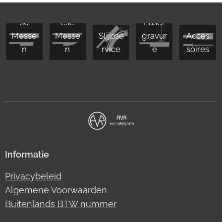
Japan
Europ
se
ese
Laser
Messe
Messe
Slijpse
gravur
Acces
n
n
rvice
e
soires
Informatie
Privacybeleid
Algemene Voorwaarden
Buitenlands BTW nummer