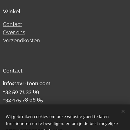
Winkel
Contact
Over ons
Verzendkosten
Contact
info@avr-toon.com
+32 50 71 33 69
+32 475 78 06 65
btw
BE0424796553
Wij gebruiken cookies om onze website goed te laten
Torredreef 6A
functioneren en te beveiligen, en om je de best mogelijke
9990 Maldegem