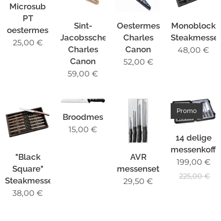
Microsub
PT
Sint-
Oestermes
Monoblock
oestermes
Jacobsschelpmes
Charles
Steakmesse
25,00
€
Charles
Canon
48,00
€
Canon
52,00
€
59,00
€
Promo
Broodmes
15,00
€
14 delige
messenkoffe
"Black
AVR
199,00
€
Square"
messenset
225,00
€
Steakmessenset
29,50
€
38,00
€