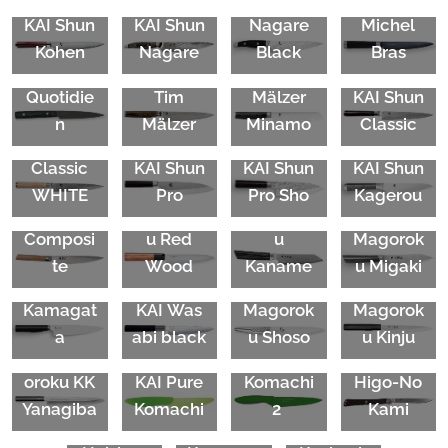
KAI
KAI Shun
KAI Shun
Nagare
Michel
Michel
KAI Shun
Kohen
Nagare
Black
Bras
Bras
Premier
KAI Tim
Quotidie
Tim
Mälzer
KAI Shun
n
Mälzer
Minamo
Classic
KAI Shun
KAI Seki
Classic
KAI
Shun
KAI Shun
KAI Shun
Magorok
KAI Seki
KAI Seki
WHITE
Pro
Pro Sho
Kagerou
u
Magorok
Magorok
KAI Seki
Composi
u Red
u
Magorok
KAI Tim
te
Wood
Kaname
u Migaki
Mälzer
KAI Seki
KAI Seki
Kamagat
KAI
Was
Magorok
Magorok
a
abi black
u Shoso
u Kinju
Seki
Mag
KAI Pure
KAI
Shun
oroku
KK
KAI Pure
Komachi
Higo-No
Yanagiba
Komachi
2
Kami
KAI
Kasho
KAI