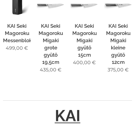
KAI Seki
KAI Seki
KAI Seki
KAI Seki
Magoroku
Magoroku
Magoroku
Magoroku
Messenblok
Migaki
Migaki
Migaki
grote
gyūtō
kleine
499,00
€
gyūtō
15cm
gyūtō
19,5cm
12cm
400,00
€
435,00
€
375,00
€
KAI
KAI Shun
KAI