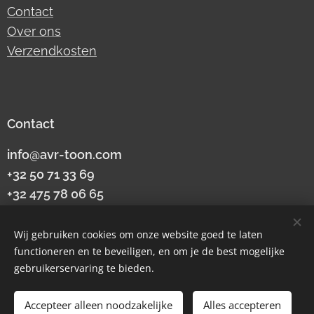
Contact
Over ons
Verzendkosten
Contact
info@avr-toon.com
+32 50 71 33 69
+32 475 78 06 65
btw
BE0424796553
Wij gebruiken cookies om onze website goed te laten
Torredreef 6A
functioneren en te beveiligen, en om je de best mogelijke
9990 Maldegem
gebruikerservaring te bieden.
Accepteer alleen noodzakelijke
Alles accepteren